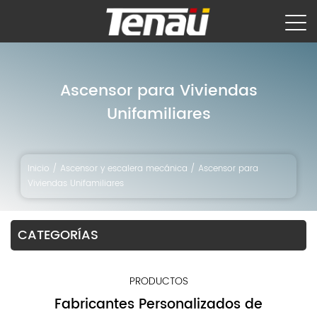
Ascensor para Viviendas
Unifamiliares
Inicio
/
Ascensor y escalera mecánica
/
Ascensor para
Viviendas Unifamiliares
CATEGORÍAS
PRODUCTOS
Fabricantes Personalizados de