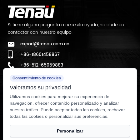
Si tiene alguna pregunta o necesita ayuda, no dude en
contactar con nuestro equipo.
export@tenau.com.cn
+86-18601458867
+86-512-65059883
Ubicación de la fábrica:
Consentimiento de cookies
Valoramos su privacidad
Al este de la Calle Xicheng, al norte de la Calle Lianyi, Zona
de Desarrollo Económico de Nanxun, Distrito de Nanxun,
Utilizamos cookies para mejorar su experiencia de
navegación, ofrecer contenido personalizado y analizar
Ciudad de Huzhou, Provincia de Zhejiang, República
nuestro tráfico. Puede aceptar todas las cookies, rechazar
Popular China.
todas las cookies o personalizar sus preferencias.
Personalizar