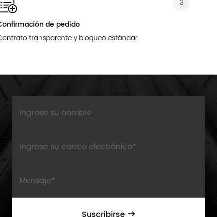
3
Producción y entrega
dar.
Industria 4.0 Fabricación de prec
puntual.
Suscribirse