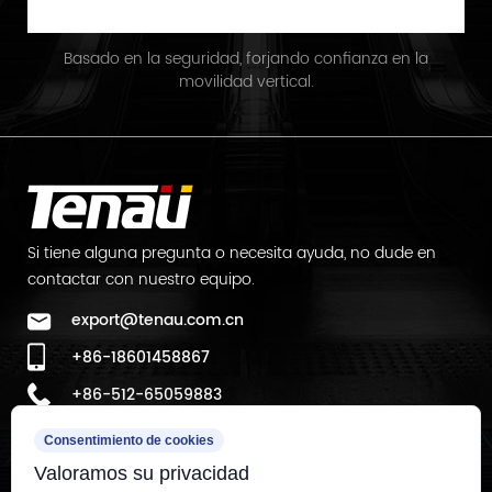
Basado en la seguridad, forjando confianza en la
movilidad vertical.
Si tiene alguna pregunta o necesita ayuda, no dude en
contactar con nuestro equipo.
export@tenau.com.cn
+86-18601458867
+86-512-65059883
Ubicación de la fábrica:
Consentimiento de cookies
Valoramos su privacidad
Al este de la Calle Xicheng, al norte de la Calle Lianyi, Zona