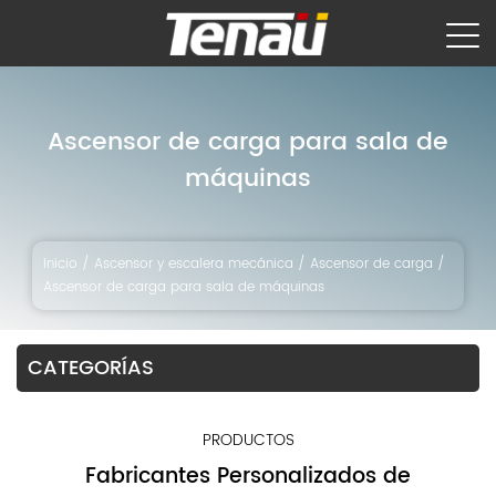
Ascensor de carga para sala de
máquinas
Inicio
/
Ascensor y escalera mecánica
/
Ascensor de carga
/
Ascensor de carga para sala de máquinas
CATEGORÍAS
PRODUCTOS
Fabricantes Personalizados de