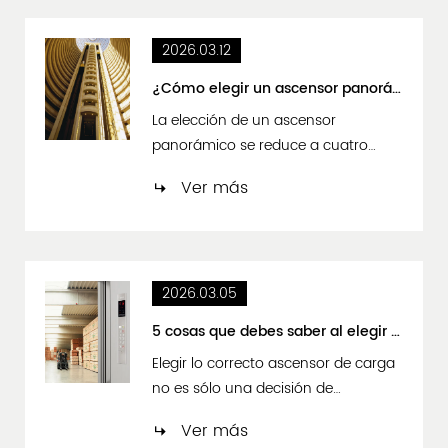
paciente, el control de infecciones y
la eficiencia operativa. El ascensor
2026.03.12
hospitalario ideal debe priorizar
viajes suaves, grandes dimensiones
¿Cómo elegir un ascensor panorámico?
de la cabina, s...
La elección de un ascensor
panorámico se reduce a cuatro
factores fundamentales:
Ver más
Compatibilidad de la estructura del
eje, capacidad de carga, tipo de
vidrio y sistema de transmisión. Si su
edificio tiene un pozo existente, un
2026.03.05
accionamiento de tracción sin sala
de máquinas con vidrio de
5 cosas que debes saber al elegir un elevador de carga
seguridad laminado es el punto de
Elegir lo correcto ascensor de carga
partida ...
no es sólo una decisión de
adquisición — afecta directamente
Ver más
su eficiencia operativa, seguridad en