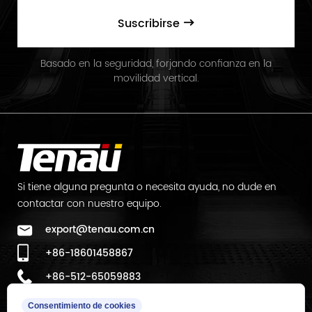
Suscribirse
Basado en la seguridad, forjando confianza en la
movilidad vertical.
Si tiene alguna pregunta o necesita ayuda, no dude en
contactar con nuestro equipo.
export@tenau.com.cn
+86-18601458867
+86-512-65059883
Ubicación de la fábrica:
Consentimiento de cookies