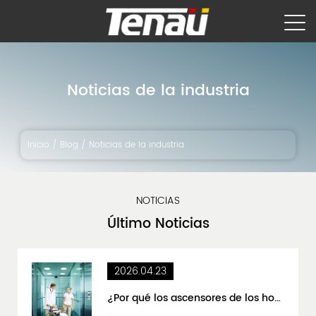
Noticias de la industria
Inicio
/
Blog
/
Noticias de la industria
NOTICIAS
Último
Noticias
2026.04.23
¿Por qué los ascensores de los hospitales tienen un modo de derivación "sin escalas" o "de emergencia"?