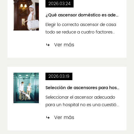
2026.03.24
industriales y comerciales. Estas
fallas afectan directamente la
¿Qué ascensor doméstico es adecuado para usted? Explora tus opciones
capacidad de elevación, la
Elegir lo correcto ascensor de casa
estabilidad ...
todo se reduce a cuatro factores
clave: Espacio disponible,
Ver más
presupuesto, frecuencia de uso y
preferencia estética. Para la mayoría
de los propietarios, un ascensor de
tracción hidráulico o sin sala de
2026.03.19
máquinas (MRL) ofrece el mejor
equilibrio entre rendimiento,
Selección de ascensores para hospitales: una guía
seguridad y valor. Si el espaci...
Seleccionar el ascensor adecuado
para un hospital no es una cuestión
de preferencia — es una decisión
Ver más
crítica de infraestructura que afecta
directamente la seguridad del