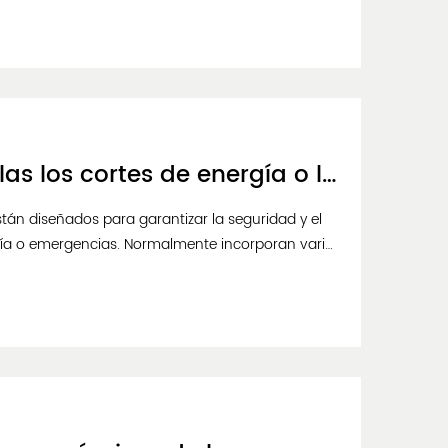
¿Cómo manejan los ascensores de villas los cortes de energía o las emergencias y qué sistemas de respaldo se proporcionan normalmente?
stán diseñados para garantizar la seguridad y el
rgía o emergencias. Normalmente incorporan varios
ción se muestran algunas formas comunes...