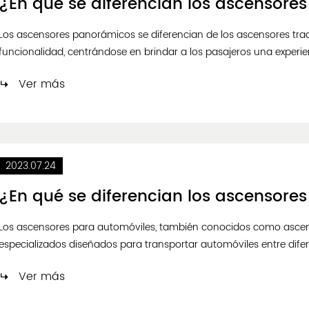
Los ascensores panorámicos se diferencian de los ascensores trad
funcionalidad, centrándose en brindar a los pasajeros una experie
continuación se presentan algunas diferencias clave: Caja de vidrio: Los ascensores panorámicos están diseñados
Ver más
con pared...
2023.07.24
Los ascensores para automóviles, también conocidos como ascen
especializados diseñados para transportar automóviles entre difere
estacionamiento. Se diferencian de los ascensores de pasajeros e
Ver más
términos de dis...