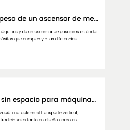
¿Cómo se compara la capacidad de peso de un ascensor de mercancías de sala de máquinas con la de un ascensor de pasajeros estándar?
máquinas y de un ascensor de pasajeros estándar
opósitos que cumplen y a las diferencias
 bien ambos tipos de ascensores comparten
¿En qué se diferencian los ascensores sin espacio para máquinas de los sistemas de ascensores tradicionales en términos de diseño y funcionalidad?
ción notable en el transporte vertical,
 tradicionales tanto en diseño como en
rma en que los ascensores se integran en los