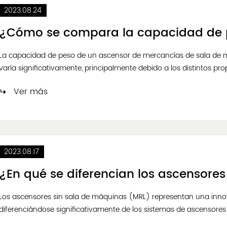
2023.08.24
La capacidad de peso de un ascensor de mercancías de sala de 
varía significativamente, principalmente debido a los distintos pr
estructurales necesarias para acomodar las cargas previstas. Si
Ver más
algunas ...
2023.08.17
Los ascensores sin sala de máquinas (MRL) representan una innova
diferenciándose significativamente de los sistemas de ascensores
funcionalidad. Esta innovadora tecnología ha revolucionado la fo