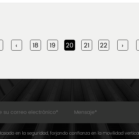
‹
18
19
20
21
22
›
Basado en la seguridad, forjando confianza en la movilidad vertical