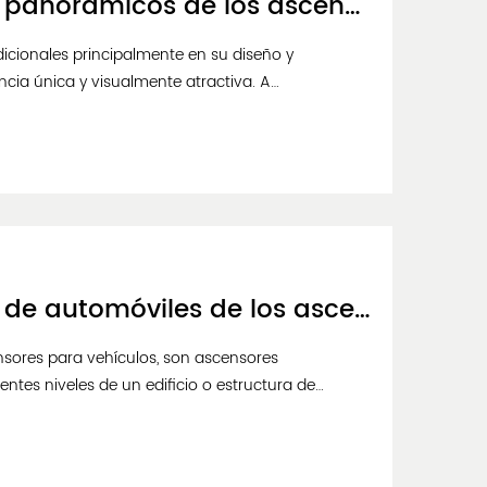
¿En qué se diferencian los ascensores panorámicos de los ascensores tradicionales en términos de diseño y funcionalidad?
icionales principalmente en su diseño y
ncia única y visualmente atractiva. A
¿En qué se diferencian los ascensores de automóviles de los ascensores de pasajeros estándar en términos de diseño y funcionalidad?
sores para vehículos, son ascensores
ntes niveles de un edificio o estructura de
stándar en varios aspectos clave, tanto en