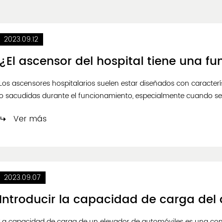
2023.09.12
¿El ascensor del hospital tiene una f
Los ascensores hospitalarios suelen estar diseñados con caracter
o sacudidas durante el funcionamiento, especialmente cuando se
a movimientos repentinos. Estas características están diseñadas 
Ver más
2023.09.07
Introducir la capacidad de carga del
La capacidad de carga de un elevador de automóviles es una consid