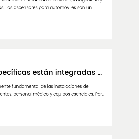
dos. Los ascensores para automóviles son un
concesionarios de automóviles y otras insta...
¿Qué características de seguridad específicas están integradas en los ascensores de las salas de máquinas de los hospitales para garantizar el bienestar de los pacientes durante el transporte?
ente fundamental de las instalaciones de
entes, personal médico y equipos esenciales. Para
s ascensores están equipados con una variedad...