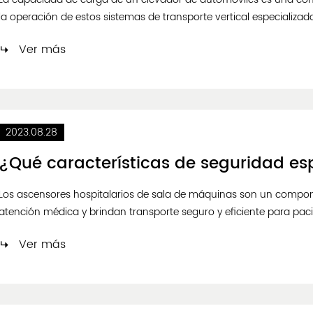
la operación de estos sistemas de transporte vertical especializa
componente fundamental de los estacionamientos de varios pisos, 
Ver más
2023.08.28
Los ascensores hospitalarios de sala de máquinas son un compon
atención médica y brindan transporte seguro y eficiente para paci
garantizar el bienestar de los pacientes durante el tránsito, esto
Ver más