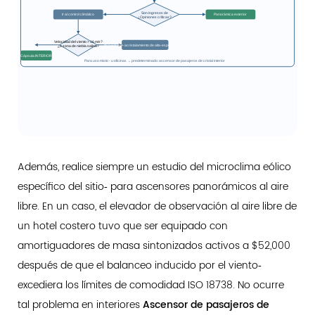
Son ingresos de
Ir al control climático
Panorámica exterior
¿Opiniones críticas?
Velocidad del viento > 16 m/s?
INTERIOR + acristalamiento de alta‑especificación
¿o zona de niebla salina?
Cápsula INTERIOR
Para uso mixto ‑ u oficinas → predeterminado: ascensor de pasajeros de cristal interior
Además, realice siempre un estudio del microclima eólico
específico del sitio‑ para ascensores panorámicos al aire
libre. En un caso, el elevador de observación al aire libre de
un hotel costero tuvo que ser equipado con
amortiguadores de masa sintonizados activos a $52,000
después de que el balanceo inducido por el viento‑
excediera los límites de comodidad ISO 18738. No ocurre
tal problema en interiores
Ascensor de pasajeros de